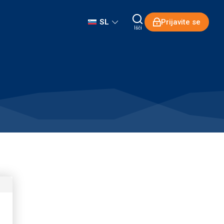
SL
Prijavite se
Išči