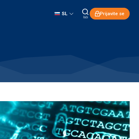
SL
Prijavite se
Išči