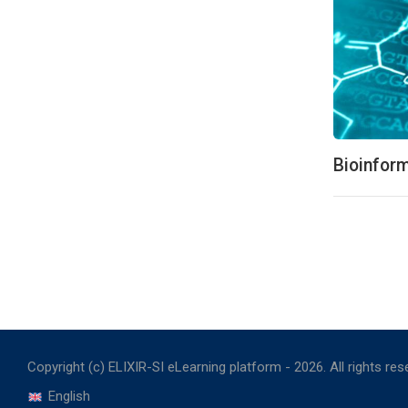
Goblet
Hackathons
HPC
IAEA
Izobraževalna gradiva - interno ELIXIR-SI
bioinformatika-interno
solanje-elixir
Bioinform
obveščanje-uporabnikov
Learning Pathways
Open access
Plant sciences
Registration
Romanian Bioinformatics Cluster
Surveys and Questionnaires
Systems Biology
Copyright (c) ELIXIR-SI eLearning platform -
2026
. All rights re
Templates
English
Transglioma