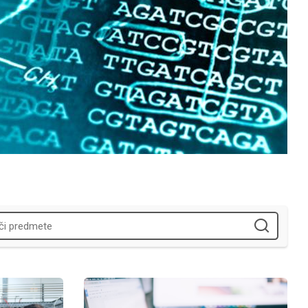
SI RI-SI-2: Šolanja uporabnikov opreme
Registracija in obveščanje uporabnikov