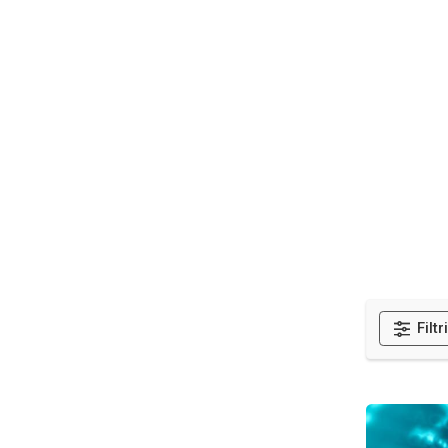
Moji predmeti
Išči
Site announcements
Moji predmeti
Predmeti
All Hands Meetings
Asynchronous Courses
Biocuration
Carpentries
Data Management
eLearning
ELIXIR Norway
ELIXIR Rare diseases community digital training en...
Filtr
ELIXIR template
ELIXIR Training Metrics Database (TMD)
Galaxy
Bioinformati
Genome Assembly and Annotation