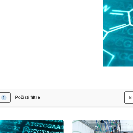
i
Počisti filtre
1
ka interno
Infrastrukturni projekt ELIXIR-